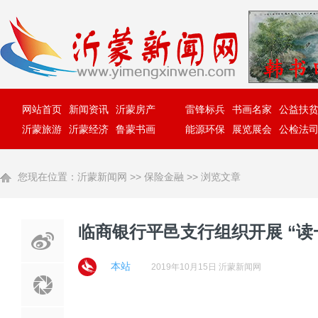
网站首页
新闻资讯
沂蒙房产
雷锋标兵
书画名家
公益扶
沂蒙旅游
沂蒙经济
鲁蒙书画
能源环保
展览展会
公检法
您现在位置：
沂蒙新闻网
>>
保险金融
>> 浏览文章
临商银行平邑支行组织开展 “读
本站
2019年10月15日 沂蒙新闻网